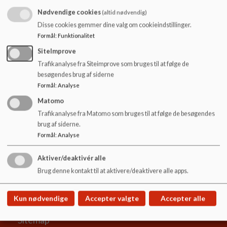
o
Nødvendige cookies
(altid nødvendig)
l
2024 nov. skoleudviklingssamtale
d
Disse cookies gemmer dine valg om cookieindstillinger.
e
Formål
:
Funktionalitet
t
2024 febr. skoleudviklingssamtale
SiteImprove
Trafikanalyse fra Siteimprove som bruges til at følge de
besøgendes brug af siderne
Formål
:
Analyse
2023 jan. Skoleudviklingssamtale
Matomo
Trafikanalyse fra Matomo som bruges til at følge de besøgendes
brug af siderne.
Formål
:
Analyse
Bording Skole
Aktiver/deaktivér alle
Solsortevej 10, 7441 Bording
Brug denne kontakt til at aktivere/deaktivere alle apps.
bordingskole@ikast-brande.dk
9960 4900 / SFO 2371 4897
Kun nødvendige
Accepter valgte
Accepter alle
EAN NR.
5798005571087
Sitemap