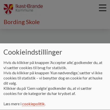
Bording Skole
G
å
Vores skole
Skoleudviklingssamtale
t
Cookieindstillinger
i
Skoleudviklingssamtale
l
Hvis du klikker på knappen ’Accepter alle’, godkender du, at
h
vi sætter cookies til brug for statistik.
o
Hvis du klikker på knappen ’Kun nødvendige,’ sætter vi ikke
v
Referat fra de seneste skoleudviklingssamtaler på Bording
cookies til statistik – vi benytter dog en cookie for at huske
e
Skole
dit valg.
d
Klikker du på ’Gem valgte’ godkender du, at vi sætter
Dokumenter
i
cookies for de kategorier du har krydset af.
n
2025 nov. skoleudviklingssamtale
d
Læs mere i
cookiepolitik
.
h