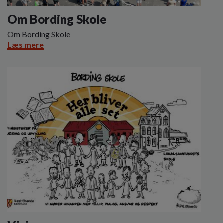
o
l
Om Bording Skole
d
Om Bording Skole
e
Læs mere
t