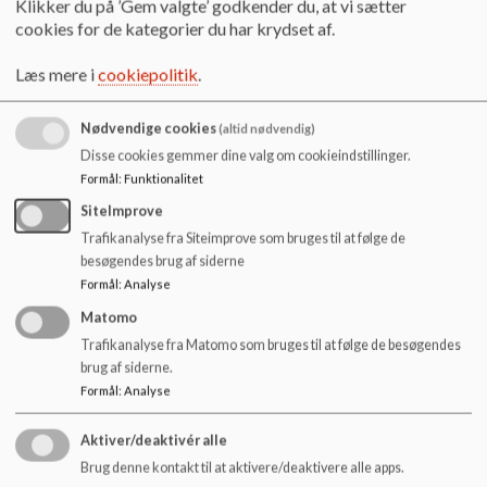
Klikker du på ’Gem valgte’ godkender du, at vi sætter
Læs mere
cookies for de kategorier du har krydset af.
Læs mere i
cookiepolitik
.
Nødvendige cookies
(altid nødvendig)
Disse cookies gemmer dine valg om cookieindstillinger.
Formål
:
Funktionalitet
SiteImprove
Trafikanalyse fra Siteimprove som bruges til at følge de
besøgendes brug af siderne
Formål
:
Analyse
Matomo
Trafikanalyse fra Matomo som bruges til at følge de besøgendes
brug af siderne.
Formål
:
Analyse
SFO
Aktiver/deaktivér alle
Bording SFO
Brug denne kontakt til at aktivere/deaktivere alle apps.
Læs mere