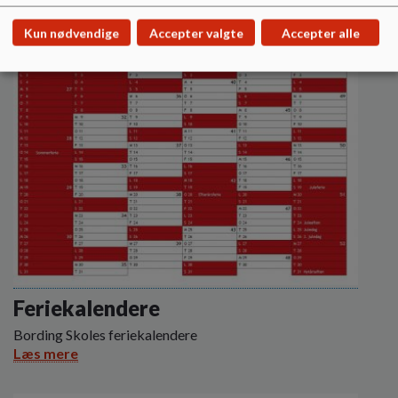
Kun nødvendige
Accepter valgte
Accepter alle
Feriekalendere
Bording Skoles feriekalendere
Læs mere