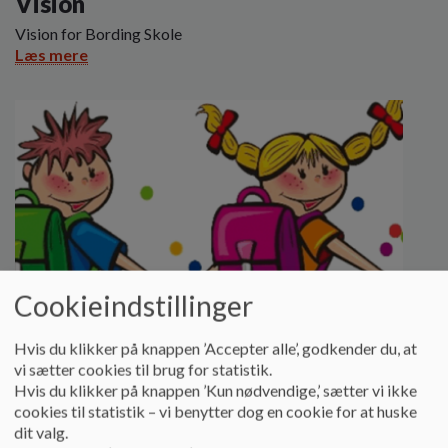
Vision
Vision for Bording Skole
Læs mere
Cookieindstillinger
Hvis du klikker på knappen ’Accepter alle’, godkender du, at
vi sætter cookies til brug for statistik.
Hvis du klikker på knappen ’Kun nødvendige,’ sætter vi ikke
cookies til statistik – vi benytter dog en cookie for at huske
Skoleindskrivning
dit valg.
Informationer i forbindelse med indskrivning til 0. kl.