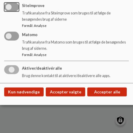
Bording Skole
o
SiteImprove
l
Solsortevej 10, 7441 Bording
Trafikanalyse fra Siteimprove som bruges til at følge de
d
bordingskole@ikast-brande.dk
besøgendes brug af siderne
e
9960 4900 / SFO 2371 4897
Formål
:
Analyse
t
EAN NR.
5798005571087
Matomo
Sitemap
Trafikanalyse fra Matomo som bruges til at følge de besøgendes
brug af siderne.
Formål
:
Analyse
Aktiver/deaktivér alle
Cookie politik
Brug denne kontakt til at aktivere/deaktivere alle apps.
Kun nødvendige
Accepter valgte
Accepter alle