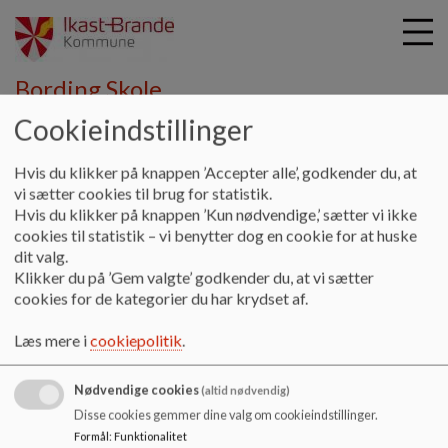
Bording Skole
Cookieindstillinger
G
Hvis du klikker på knappen ’Accepter alle’, godkender du, at
å
Hjem
vi sætter cookies til brug for statistik.
t
Hvis du klikker på knappen ’Kun nødvendige,’ sætter vi ikke
i
cookies til statistik – vi benytter dog en cookie for at huske
SFO
l
dit valg.
h
Klikker du på ’Gem valgte’ godkender du, at vi sætter
o
cookies for de kategorier du har krydset af.
v
Velkommen til Bording SFO
e
Læs mere i
cookiepolitik
.
d
i
Nødvendige cookies
n
(altid nødvendig)
d
Disse cookies gemmer dine valg om cookieindstillinger.
h
Formål
:
Funktionalitet