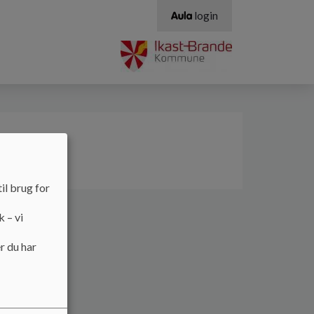
login
il brug for
k – vi
r du har
asse