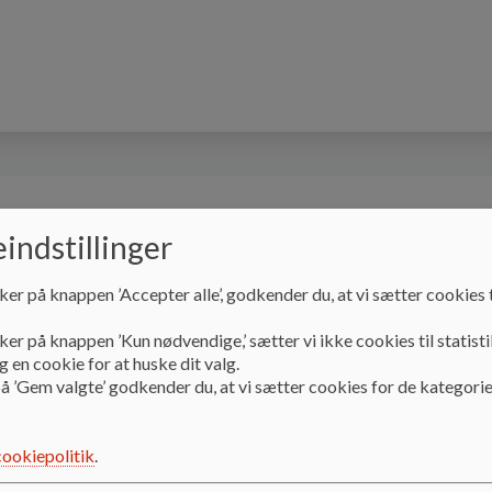
le
SFO
Skolebestyrelsen
Specialklasser
indstillinger
ker på knappen ’Accepter alle’, godkender du, at vi sætter cookies t
ker på knappen ’Kun nødvendige,’ sætter vi ikke cookies til statisti
 en cookie for at huske dit valg.
å ’Gem valgte’ godkender du, at vi sætter cookies for de kategorie
dskrivning
cookiepolitik
.
st-Brande Kommunes hjemmeside vedr. skoleindskrivning til 0. kl