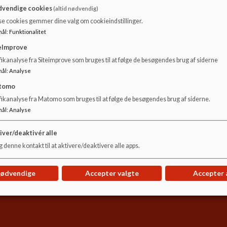
vendige cookies
(altid nødvendig)
nde.dk/selvbetjening/boern-og-unge/0-klasse-skoleindskri
se cookies gemmer dine valg om cookieindstillinger.
mål
:
Funktionalitet
eImprove
ionsmøde for kommende forældre den 8. januar 2026 kan ses herun
ikanalyse fra Siteimprove som bruges til at følge de besøgendes brug af siderne
mål
:
Analyse
tomo
Slides fra informationsmøde for kommende forældre den 8. januar 2026
fikanalyse fra Matomo som bruges til at følge de besøgendes brug af siderne.
mål
:
Analyse
iver/deaktivér alle
 denne kontakt til at aktivere/deaktivere alle apps.
nødvendige
Accepter valgte
Accepter 